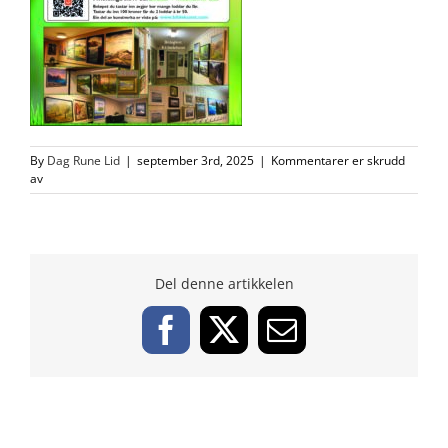
By
Dag Rune Lid
|
september 3rd, 2025
|
Kommentarer er skrudd
for
av
2025-
09-
01-
Kjøp-
av-
Del denne artikkelen
kunstloddar-
til-
seg-
Facebook
X
Email
sjølv-
Ver-
ORGINAL